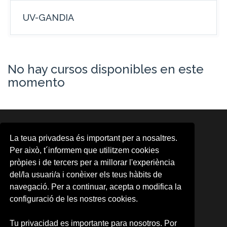
UV-GANDIA
No hay cursos disponibles en este
momento
ÁREAS
La teua privadesa és important per a nosaltres.
Area d'Activitats Musicals
Per això, t´informem que utilitzem cookies
Aula d'Arts Escèniques
pròpies i de tercers per a millorar l'experiència
Aula de Cinema
del/la usuari/a i conèixer els teus hàbits de
CMG
CUDAP
navegació. Per a continuar, acepta o modifica la
Escena Erasmus
configuració de les nostres cookies.
Formación contínua
Observatori Cultural
Tu privacidad es importante para nosotros. Por
Promoció d'Activitats Culturals