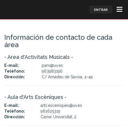
ENTRAR
Información de contacto de cada
área
- Area d'Activitats Musicals -
E-mail:
pam@uv.es
Teléfono:
963983196
Dirección:
C/ Amadeu de Savoia, 4-4a
- Aula d'Arts Escèniques -
E-mail:
arts.esceniques@uv.es
Teléfono:
961625319
Dirección:
Carrer Universitat, 2