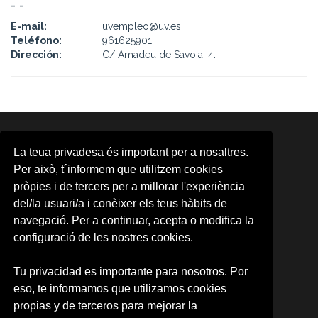
- -
E-mail:
uvempleo@uv.es
Teléfono:
961625901
Dirección:
C/ Amadeu de Savoia, 4.
ÁREAS
La teua privadesa és important per a nosaltres.
Area d'Activitats Musicals
Per això, t´informem que utilitzem cookies
Aula d'Arts Escèniques
pròpies i de tercers per a millorar l'experiència
Aula de Cinema
del/la usuari/a i conèixer els teus hàbits de
CMG
CUDAP
navegació. Per a continuar, acepta o modifica la
Escena Erasmus
configuració de les nostres cookies.
Formación contínua
Observatori Cultural
Tu privacidad es importante para nosotros. Por
Promoció d'Activitats Culturals
eso, te informamos que utilizamos cookies
UV-Gandia
UVdiscapacitat
propias y de terceros para mejorar la