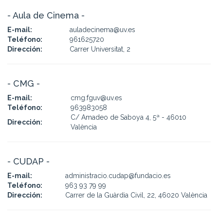
- Aula de Cinema -
E-mail:
auladecinema@uv.es
Teléfono:
961625720
Dirección:
Carrer Universitat, 2
- CMG -
E-mail:
cmg.fguv@uv.es
Teléfono:
963983058
C/ Amadeo de Saboya 4, 5ª - 46010
Dirección:
València
- CUDAP -
E-mail:
administracio.cudap@fundacio.es
Teléfono:
963 93 79 99
Dirección:
Carrer de la Guàrdia Civil, 22, 46020 València