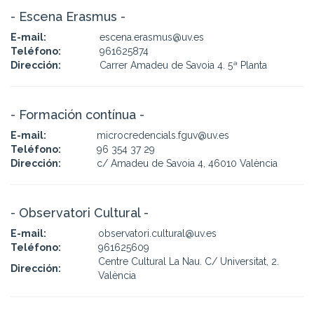
- Escena Erasmus -
E-mail:
escena.erasmus@uv.es
Teléfono:
961625874
Dirección:
Carrer Amadeu de Savoia 4. 5ª Planta
- Formación contínua -
E-mail:
microcredencials.fguv@uv.es
Teléfono:
96 354 37 29
Dirección:
c/ Amadeu de Savoia 4, 46010 València
- Observatori Cultural -
E-mail:
observatori.cultural@uv.es
Teléfono:
961625609
Centre Cultural La Nau. C/ Universitat, 2.
Dirección:
València