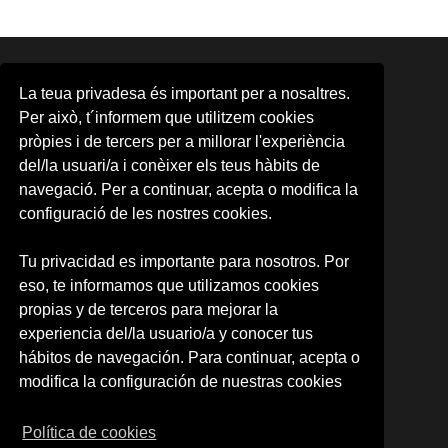
ÁREAS
La teua privadesa és important per a nosaltres.
Area d'Activitats Musicals
Per això, t´informem que utilitzem cookies
Aula d'Arts Escèniques
pròpies i de tercers per a millorar l'experiència
Aula de Cinema
del/la usuari/a i conèixer els teus hàbits de
CMG
CUDAP
navegació. Per a continuar, acepta o modifica la
Escena Erasmus
configuració de les nostres cookies.
Formación contínua
Observatori Cultural
Tu privacidad es importante para nosotros. Por
Promoció d'Activitats Culturals
eso, te informamos que utilizamos cookies
UV-Gandia
UVdiscapacitat
propias y de terceros para mejorar la
experiencia del/la usuario/a y conocer tus
SOBRE NOSOTROS
hábitos de navegación. Para continuar, acepta o
Quienes somos
modifica la configuración de nuestras cookies
Política de privacidad
Condiciones de uso
Política de cookies