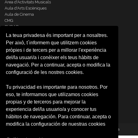
Area d'Activitats Musicals
Aula d'Arts Escèniques
Aula de Cinema
CMG
CUDAP
Escena Erasmus
La teua privadesa és important per a nosaltres.
Formación contínua
Per això, t´informem que utilitzem cookies
Observatori Cultural
pròpies i de tercers per a millorar l'experiència
Promoció d'Activitats Culturals
del/la usuari/a i conèixer els teus hàbits de
UV-Gandia
UVdiscapacitat
navegació. Per a continuar, acepta o modifica la
configuració de les nostres cookies.
SOBRE NOSOTROS
Quienes somos
Tu privacidad es importante para nosotros. Por
Política de privacidad
eso, te informamos que utilizamos cookies
Condiciones de uso
propias y de terceros para mejorar la
experiencia del/la usuario/a y conocer tus
hábitos de navegación. Para continuar, acepta o
modifica la configuración de nuestras cookies
© 2026 Fundació General de la Universitat de València