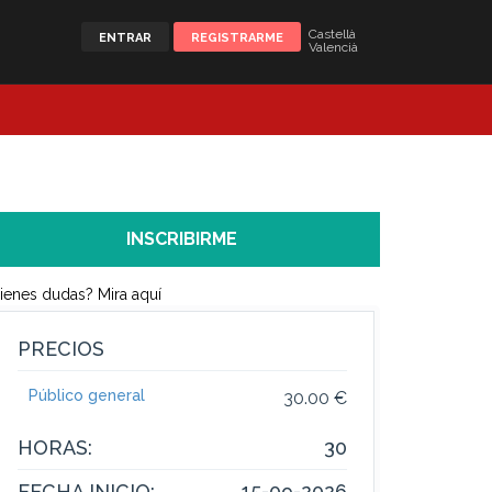
Castellà
ENTRAR
REGISTRARME
Valencià
INSCRIBIRME
ienes dudas? Mira aquí
PRECIOS
Público general
30.00 €
HORAS:
30
FECHA INICIO:
15-09-2026