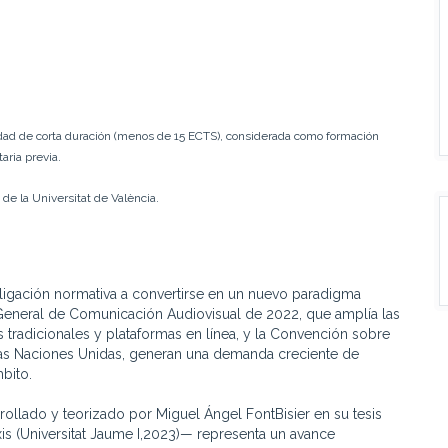
dad de corta duración (menos de 15 ECTS), considerada como formación
aria previa.
de la Universitat de València.
bligación normativa a convertirse en un nuevo paradigma
y General de Comunicación Audiovisual de 2022, que amplía las
 tradicionales y plataformas en línea, y la Convención sobre
as Naciones Unidas, generan una demanda creciente de
bito.
rrollado y teorizado por Miguel Ángel FontBisier en su tesis
xis (Universitat Jaume I,2023)— representa un avance