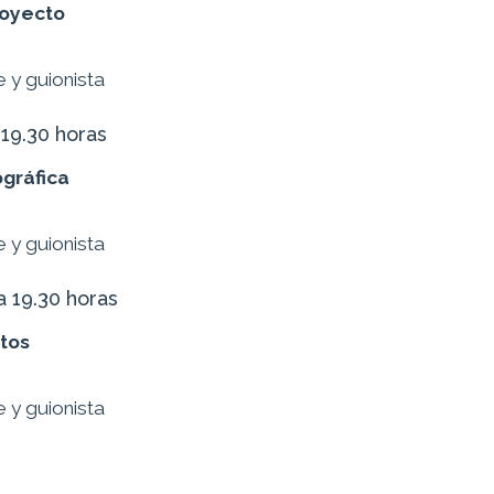
royecto
e y guionista
19.30 horas
ográfica
e y guionista
a 19.30 horas
tos
e y guionista