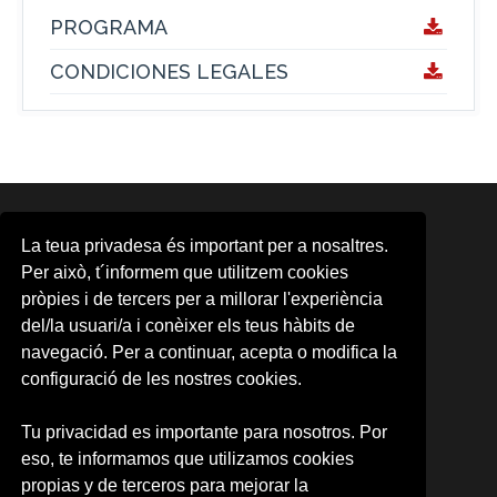
PROGRAMA
CONDICIONES LEGALES
ÁREAS
La teua privadesa és important per a nosaltres.
Area d'Activitats Musicals
Per això, t´informem que utilitzem cookies
Aula d'Arts Escèniques
pròpies i de tercers per a millorar l'experiència
Aula de Cinema
del/la usuari/a i conèixer els teus hàbits de
CMG
CUDAP
navegació. Per a continuar, acepta o modifica la
Escena Erasmus
configuració de les nostres cookies.
Formación contínua
Observatori Cultural
Tu privacidad es importante para nosotros. Por
Promoció d'Activitats Culturals
eso, te informamos que utilizamos cookies
UV-Gandia
UVdiscapacitat
propias y de terceros para mejorar la