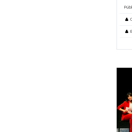
Públ
C
E