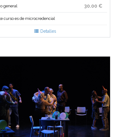
30.00 €
co general
te curso es de microcredencial
Detalles