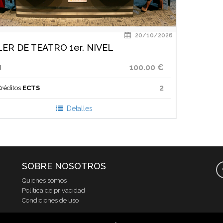
20/10/2026
ER DE TEATRO 1er. NIVEL
100.00 €
N
2
réditos
ECTS
Detalles
SOBRE NOSOTROS
Quienes somos
Política de privacidad
Condiciones de uso