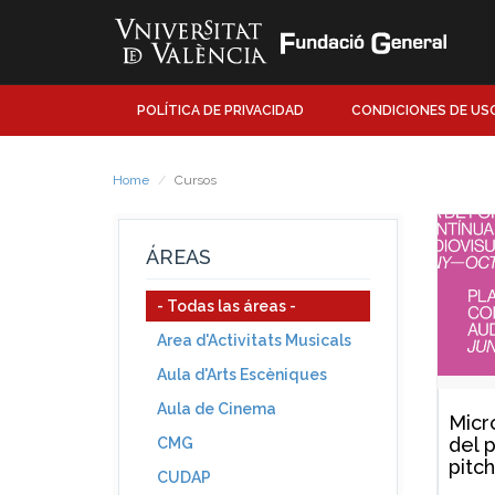
POLÍTICA DE PRIVACIDAD
CONDICIONES DE US
Home
Cursos
ÁREAS
- Todas las áreas -
Area d'Activitats Musicals
Aula d'Arts Escèniques
Aula de Cinema
Micro
del 
CMG
pitch
CUDAP