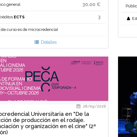
30.00 €
ico general
Públi
3
réditos
ECTS
Es
ste curso es de microcredencial
Detalles
28/09/2026
ocredencial Universitaria en "De la
cción de producción en el rodaje.
ciación y organización en el cine" (2ª
ón)