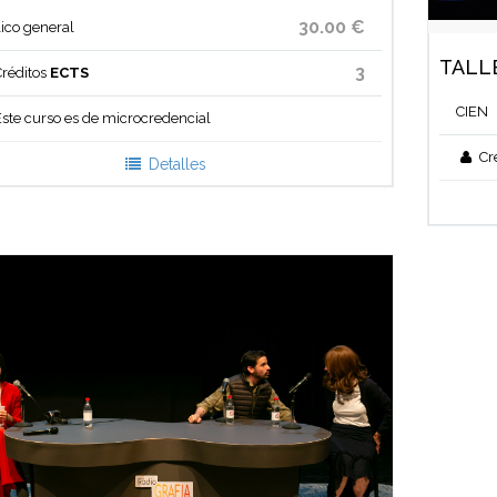
30.00 €
ico general
TALLE
3
réditos
ECTS
CIEN
ste curso es de microcredencial
Cr
Detalles