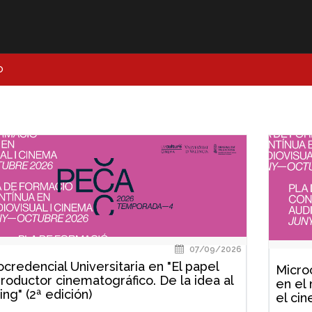
O
07/09/2026
credencial Universitaria en "El papel
Microc
productor cinematográfico. De la idea al
en el
ing" (2ª edición)
el cin