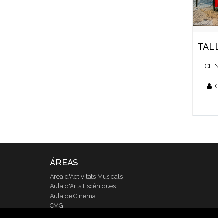
TALL
CIE
C
ÁREAS
Area d'Activitats Musicals
Aula d'Arts Escèniques
Aula de Cinema
CMG
CUDAP