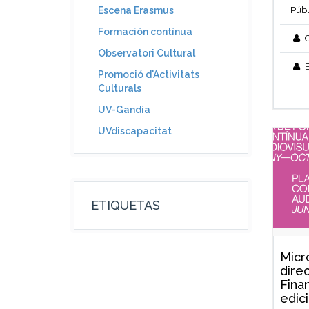
Públ
Escena Erasmus
Formación contínua
C
Observatori Cultural
E
Promoció d'Activitats
Culturals
UV-Gandia
UVdiscapacitat
ETIQUETAS
Micr
dire
Finan
edici